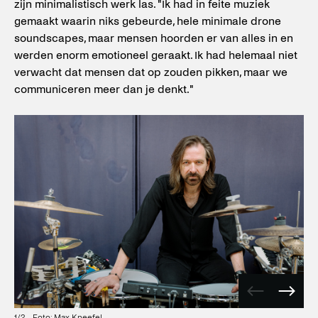
zijn minimalistisch werk las. "Ik had in feite muziek
gemaakt waarin niks gebeurde, hele minimale drone
soundscapes, maar mensen hoorden er van alles in en
werden enorm emotioneel geraakt. Ik had helemaal niet
verwacht dat mensen dat op zouden pikken, maar we
communiceren meer dan je denkt."
Vorige
Volge
afbeelding
afbee
1
/
2
Foto: Max Kneefel