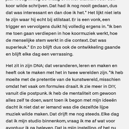
koor wilde schrijven. Dat had ik nog nooit gedaan, dus
dat was interessant en dan doe ik het." Het lijkt niet iets
te zijn waar hij echt bij stilstaat. Er is een vonk, een
trigger en vervolgens duikt hij volledig ergens in. "Ik ben
me toen gaan verdiepen in hoe koormuziek werkt, hoe
de menselijke stem werkt in die context. Dat was
superleuk." En zo blijft dus ook de ontwikkeling gaande
en blijft elke dag een verrassing.
Het zit in zijn DNA; dat veranderen, leren en maken en
heeft ook te maken met het in twee werelden zijn. "Ik heb
moeite met de pretentie van de kunstwereld, misschien
omdat het vaak om formules draait. Ik zie meer in DIY,
vanuit die postpunk. Ik heb de mentaliteit om gewoon
alles zelf te doen, want toen ik begon met mijn ideeën
dacht ik niet dat er iemand was die dezelfde lijpe
muziek wilde maken. Dat drijft me nog steeds. Elke dag
dat ik mijn studio binnenkom, vraag ik me af wat voor
avontuur ik ga beleven. Dat is mijn instelling, of het nu