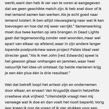
werkt, want dan heb ik ver van te voren al aangegeven
dat we geen geschikte match zijn. Ik heb snel door of ik
met iemand samen kan werken. Als je echt goed naar
iemand luistert. Ik ben altijd nieuwsgierig naar wat ik kan
toevoegen en hoe dat mij weer verrijkt." Samenwerking
moet dus twee kanten op iets brengen. In Dead Lights
gaat dat tegenwoordig zonder veel woorden, maar wel
apart van elkaar op afstand, waar in zijn andere langer
lopende postpunk/new wave project Palais Ideal veel
directer gaat. "Als ik met John [red. Edwards] speel is
het gewoon gitaar omhangen en jammen, waar heel
natuurlijk het idee uit ontstaat. Op beide manieren krijg
je een één plus één is drie resultaat."
Wat dat betreft loopt het artiest-zijn en ondernemen
door elkaar, en ervaart Van Kruysdijk daarin hetzelfde
creatieve stuk vrijheid. "Uiteindelijk vraagt men mij
vanwege wat ik doe en dan voelt het nooit beperkt. Vorig
jaar kreeg ik nog de vraag of ik vier stukken voor een