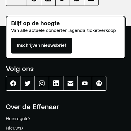
Effenaar
Effenaar
Effenaar
Effenaar
Effenaar
op
op
op
op
op
facebook
linkedin
twitter
whatsapp
mail
Blijf op de hoogte
Van alle actuele concerten, agenda, ticketverkoop
Inschrijven nieuwsbrief
Volg ons
Effenaar
Effenaar
Effenaar
Effenaar
Effenaar
Effenaar
Effenaar
op
op
op
op
op
op
op
facebook
twitter
instagram
linkedin
mail
youtube
spotify
Over de Effenaar
Huisregels
Nieuws