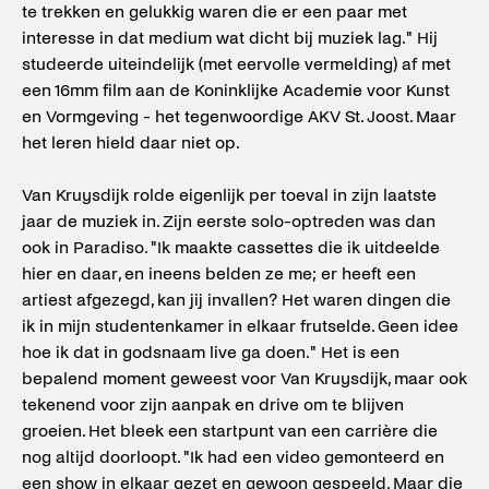
te trekken en gelukkig waren die er een paar met
interesse in dat medium wat dicht bij muziek lag." Hij
studeerde uiteindelijk (met eervolle vermelding) af met
een 16mm film aan de Koninklijke Academie voor Kunst
en Vormgeving - het tegenwoordige AKV St. Joost. Maar
het leren hield daar niet op.
Van Kruysdijk rolde eigenlijk per toeval in zijn laatste
jaar de muziek in. Zijn eerste solo-optreden was dan
ook in Paradiso. "Ik maakte cassettes die ik uitdeelde
hier en daar, en ineens belden ze me; er heeft een
artiest afgezegd, kan jij invallen? Het waren dingen die
ik in mijn studentenkamer in elkaar frutselde. Geen idee
hoe ik dat in godsnaam live ga doen." Het is een
bepalend moment geweest voor Van Kruysdijk, maar ook
tekenend voor zijn aanpak en drive om te blijven
groeien. Het bleek een startpunt van een carrière die
nog altijd doorloopt. "Ik had een video gemonteerd en
een show in elkaar gezet en gewoon gespeeld. Maar die