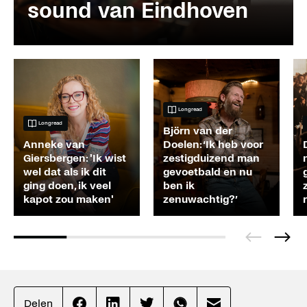
sound van Eindhoven
Longread
Longread
Björn van der
Anneke van
Doelen: ‘Ik heb voor
Giersbergen: 'Ik wist
zestigduizend man
wel dat als ik dit
gevoetbald en nu
ging doen, ik veel
ben ik
kapot zou maken'
zenuwachtig?’
Delen