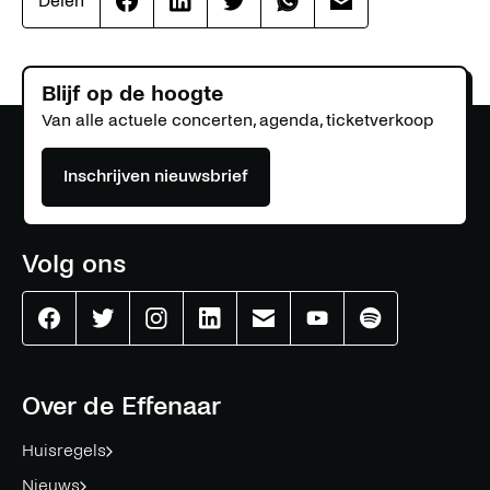
Delen
Effenaar
Effenaar
Effenaar
Effenaar
Effenaar
op
op
op
op
op
facebook
linkedin
twitter
whatsapp
mail
Blijf op de hoogte
Van alle actuele concerten, agenda, ticketverkoop
Inschrijven nieuwsbrief
Volg ons
Effenaar
Effenaar
Effenaar
Effenaar
Effenaar
Effenaar
Effenaar
op
op
op
op
op
op
op
facebook
twitter
instagram
linkedin
mail
youtube
spotify
Over de Effenaar
Huisregels
Nieuws