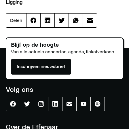
Ligging
Delen
Effenaar
Effenaar
Effenaar
Effenaar
Effenaar
op
op
op
op
op
facebook
linkedin
twitter
whatsapp
mail
Blijf op de hoogte
Van alle actuele concerten, agenda, ticketverkoop
Inschrijven nieuwsbrief
Volg ons
Effenaar
Effenaar
Effenaar
Effenaar
Effenaar
Effenaar
Effenaar
op
op
op
op
op
op
op
facebook
twitter
instagram
linkedin
mail
youtube
spotify
Over de Effenaar