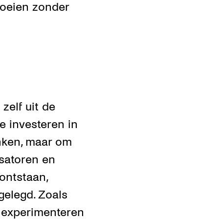
roeien zonder
zelf uit de
e investeren in
enken, maar om
isatoren en
ontstaan,
elegd. Zoals
e experimenteren