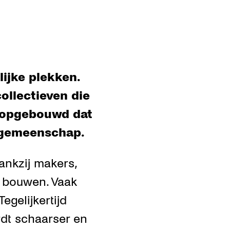
elijke plekken.
ollectieven die
n opgebouwd dat
n gemeenschap.
ankzij makers,
n bouwen. Vaak
egelijkertijd
rdt schaarser en