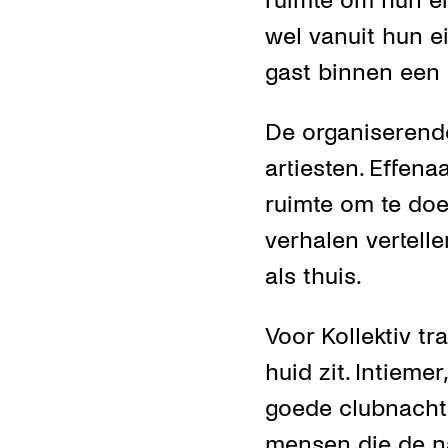
ruimte om hun ei
wel vanuit hun ei
gast binnen een
De organiserend
artiesten. Effena
ruimte om te doen
verhalen vertell
als thuis.
Voor Kollektiv tr
huid zit. Intieme
goede clubnacht 
mensen die de na