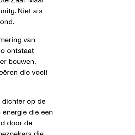
ote Zaal. Maar
nity. Niet als
vond.
mmering van
Zo ontstaat
eer bouwen,
eëren die voelt
e dichter op de
e energie die een
md door de
bezoekers die