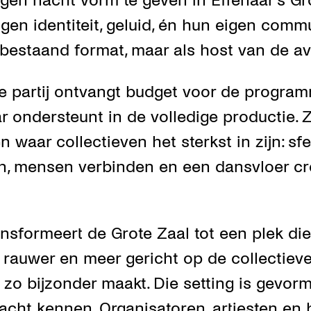
gen nacht vorm te geven in Effenaar's Gr
gen identiteit, geluid, én hun eigen commu
 bestaand format, maar als host van de a
e partij ontvangt budget voor de progra
ar ondersteunt in de volledige productie. 
 waar collectieven het sterkst in zijn: sf
en, mensen verbinden en een dansvloer cr
ansformeert de Grote Zaal tot een plek di
r, rauwer en meer gericht op de collectiev
zo bijzonder maakt. Die setting is gevor
cht kennen. Organisatoren, artiesten en 