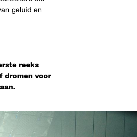
van geluid en
erste reeks
of dromen voor
 aan.