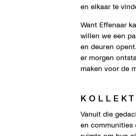
en elkaar te vind
Want Effenaar ka
willen we een par
en deuren opent.
er morgen ontsta
maken voor de m
K O L L E K T 
Vanuit die gedac
en communities c