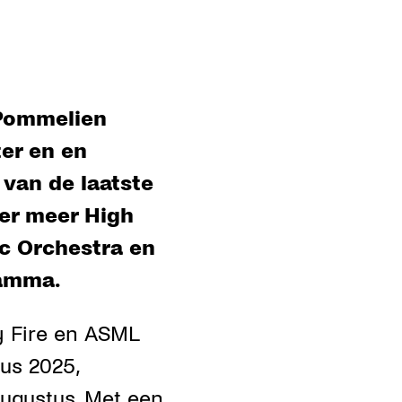
 Pommelien
ter en en
van de laatste
der meer High
ic Orchestra en
ramma.
ly Fire en ASML
tus 2025,
ugustus. Met een