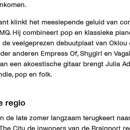
enkomen.
ant klinkt het meeslepende geluid van co
Q. Hij combineert pop en klassieke pian
de veelgeprezen debuutplaat van Oklou ee
der anderen Empress Of, Shygirl en Vag
an een akoestische gitaar brengt Julia A
die, pop en folk.
e regio
 in de late zomer langzaam terugkeert naar
 The City de inwoners van de Brainport re