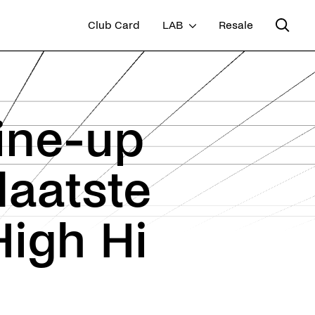
Club Card
LAB
Resale
line-up
laatste
igh Hi