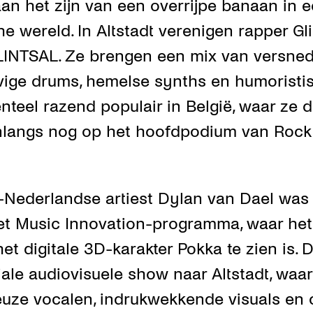
aan het zijn van een overrijpe banaan in 
he wereld. In Altstadt verenigen rapper G
GLINTSAL. Ze brengen een mix van versne
vige drums, hemelse synths en humoristis
eel razend populair in België, waar ze de
langs nog op het hoofdpodium van Rock
Nederlandse artiest Dylan van Dael was a
et Music Innovation-programma, waar het
et digitale 3D-karakter Pokka te zien is.
iale audiovisuele show naar Altstadt, waa
euze vocalen, indrukwekkende visuals en