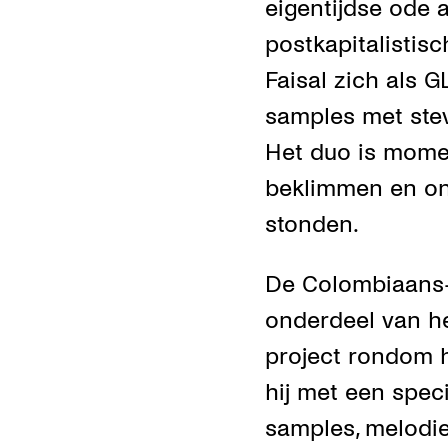
eigentijdse ode 
postkapitalistisc
Faisal zich als 
samples met ste
Het duo is moment
beklimmen en on
stonden.
De Colombiaans-
onderdeel van h
project rondom h
hij met een spec
samples, melodi