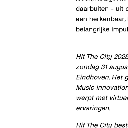
daarbuiten - uit
een herkenbaar, 
belangrijke impu
Hit The City 202
zondag 31 august
Eindhoven. Het ge
Music Innovatio
werpt met virtue
ervaringen.
Hit The City best