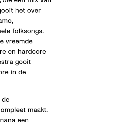
, die een mix van
ooit het over
amo,
ele folksongs.
de vreemde
ore en hardcore
stra gooit
ore in de
 de
ompleet maakt.
anana een