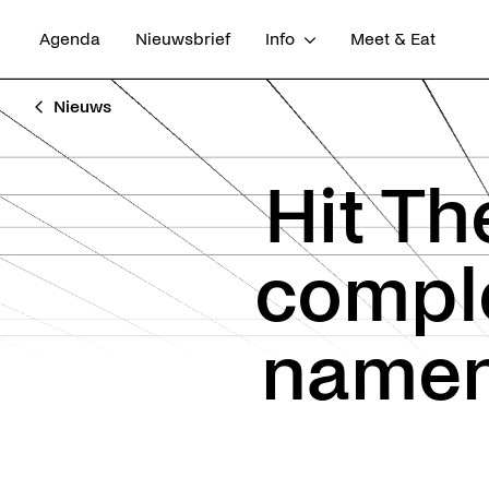
Agenda
Nieuwsbrief
Info
Meet & Eat
Nieuws
Hit Th
comple
namen