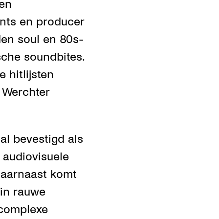
een
lints en producer
den soul en 80s-
che soundbites.
 hitlijsten
 Werchter
l bevestigd als
 audiovisuele
 Daarnaast komt
rin rauwe
 complexe