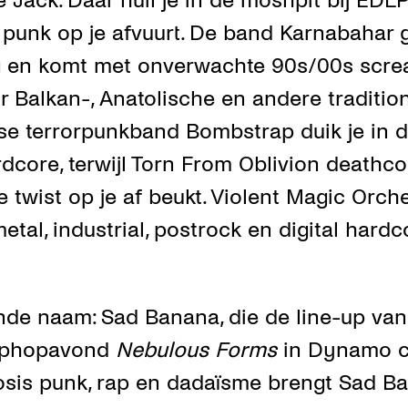
 Jack. Daar huil je in de moshpit bij EDLP
unk op je afvuurt. De band Karnabahar g
 en komt met onverwachte 90s/00s scre
r Balkan-, Anatolische en andere tradition
mse terrorpunkband Bombstrap duik je in 
dcore, terwijl Torn From Oblivion deathc
twist op je af beukt. Violent Magic Orche
tal, industrial, postrock en digital hardc
nde naam: Sad Banana, die de line-up van
hiphopavond
Nebulous Forms
in Dynamo c
dosis punk, rap en dadaïsme brengt Sad B