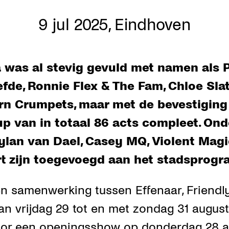
9 jul 2025
,
Eindhoven
was al stevig gevuld met namen als
iefde, Ronnie Flex & The Fam, Chloe Sla
rn Crumpets, maar met de bevestiging 
-up van in totaal 86 acts compleet. On
Dylan van Dael, Casey MQ, Violent Mag
rt zijn toegevoegd aan het stadsprog
een samenwerking tussen Effenaar, Friend
van vrijdag 29 tot en met zondag 31 augus
or een openingsshow op donderdag 28 a