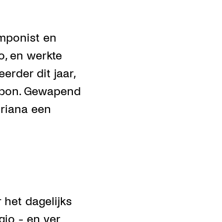
mponist en
o, en werkte
rder dit jaar,
abon. Gewapend
driana een
 het dagelijks
gio - en ver