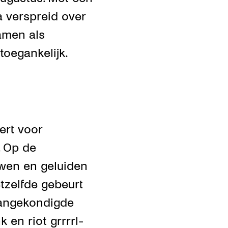
a verspreid over
amen als
oegankelijk.
ert voor
. Op de
uwen en geluiden
tzelfde gebeurt
aangekondigde
 en riot grrrrl-