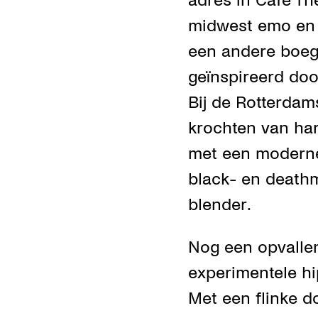
adres in Café The
midwest emo en p
een andere boeg
geïnspireerd doo
Bij de Rotterda
krochten van har
met een moderne 
black- en deathme
blender.
Nog een opvalle
experimentele 
Met een flinke 