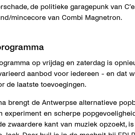
rschade, de politieke garagepunk van C’e
ind/mincecore van Combi Magnetron.
sprogramma
ogramma op vrijdag en zaterdag is opnie
varieerd aanbod voor iedereen - en dat 
r de laatste toevoegingen.
na brengt de Antwerpse alternatieve popb
in experiment en scherpe popgevoelighei
 de zwaardere kant van muziek opzoekt, is 