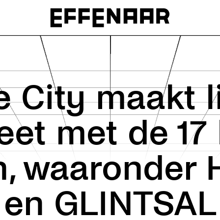
e City maakt 
et met de 17 
, waaronder H
en GLINTSAL