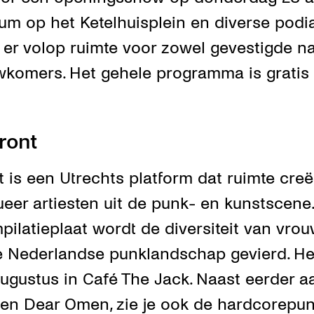
um op het Ketelhuisplein en diverse podi
 er volop ruimte voor zowel gevestigde n
komers. Het gehele programma is gratis t
Front
t is een Utrechts platform dat ruimte creë
ueer artiesten uit de punk- en kunstscene
pilatieplaat wordt de diversiteit van vro
e Nederlandse punklandschap gevierd. He
ugustus in Café The Jack. Naast eerder 
 en Dear Omen, zie je ook de hardcorepunk