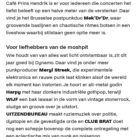
Café Prins Hendrik is er voor iedereen die concerten het
liefst beleeft op een halve meter van de versterker. Daar
vind je het Brusselse postpunkduo
Mek'Dr'Dr
, waar
groovende baslijnen en chaotische ritmes botsen in een
liveshow waarbij stilstaan geen optie meer is.
Voor liefhebbers van de moshpit
Wie houdt van van alles wat licht ontvlambaar is, zit dit
jaar goed bij Dynamo. Daar vind je onder meer
punkproducer
Meryl Streek,
die experimentele
elektronica en rauwe punk laat klinken alsof de wereld
elk moment kan instorten. Je hoort er alt-metal godin
Harpy
met haar donkere industriële gothpop, terwijl
WIJF
een bak lawaai in de vorm van vintage stonerrock,
sludge en groove over je uitstort.
UITZENDBUREAU
maakt ruziemuziek over politie,
dystopie en de gevestigde orde en
CLUB BRAT
doet
nog een schepje bovenop de complete ontregeling met
een eclectische mix van punk en noisepop.