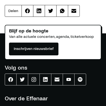
Delen
Effenaar
Effenaar
Effenaar
Effenaar
Effenaar
op
op
op
op
op
facebook
linkedin
twitter
whatsapp
mail
Blijf op de hoogte
Van alle actuele concerten, agenda, ticketverkoop
Inschrijven nieuwsbrief
Volg ons
Effenaar
Effenaar
Effenaar
Effenaar
Effenaar
Effenaar
Effenaar
op
op
op
op
op
op
op
facebook
twitter
instagram
linkedin
mail
youtube
spotify
Over de Effenaar