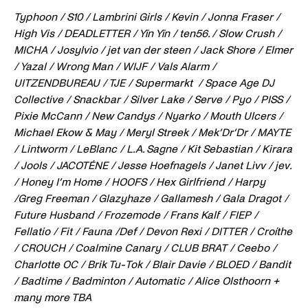
Typhoon / S10 / Lambrini Girls / Kevin / Jonna Fraser /
High Vis / DEADLETTER / Yīn Yīn / ten56. / Slow Crush /
MICHA / Josylvio / jet van der steen / Jack Shore / Elmer
/ Yazal / Wrong Man / WIJF / Vals Alarm /
UITZENDBUREAU / TJE / Supermarkt / Space Age DJ
Collective / Snackbar / Silver Lake / Serve / Pyo / PISS /
Pixie McCann / New Candys / Nyarko / Mouth Ulcers /
Michael Ekow & May / Meryl Streek / Mek’Dr’Dr / MAYTE
/ Lintworm / LeBlanc / L.A. Sagne / Kit Sebastian / Kirara
/ Jools / JACOTÉNE / Jesse Hoefnagels / Janet Livv / jev.
/ Honey I’m Home / HOOFS / Hex Girlfriend / Harpy
/Greg Freeman / Glazyhaze / Gallamesh / Gala Dragot /
Future Husband / Frozemode / Frans Kalf / FIEP /
Fellatio / Fit / Fauna /Def / Devon Rexi / DITTER / Croíthe
/ CROUCH / Coalmine Canary / CLUB BRAT / Ceebo /
Charlotte OC / Brik Tu-Tok / Blair Davie / BLOED / Bandit
/ Badtime / Badminton / Automatic / Alice Olsthoorn +
many more TBA