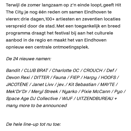
Terwijl de zomer langzaam op z’n einde loopt, geeft Hit
The City je nog één reden om samen Eindhoven te
vieren: drie dagen, 100+ artiesten en zeventien locaties
verspreid door de stad. Met een toegankelijk en breed
programma draagt het festival bij aan het culturele
aanbod in de regio en maakt het van Eindhoven
opnieuw een centrale ontmoetingsplek.
De 24 nieuwe namen:
Bandit / CLUB BRAT / Charlotte OC / CROUCH / Def /
Devon Rexi / DITTER / Fauna / FIEP / Harpy / HOOFS /
JACOTÉNE / Janet Livv / jev. / Kit Sebastian / MAYTE /
Mek’Dr’Dr / Meryl Streek / Nyarko / Pixie McCann / Pyo /
Space Age DJ Collective / WIJF / UITZENDBUREAU +
many more to be announced
De hele line-up tot nu toe: