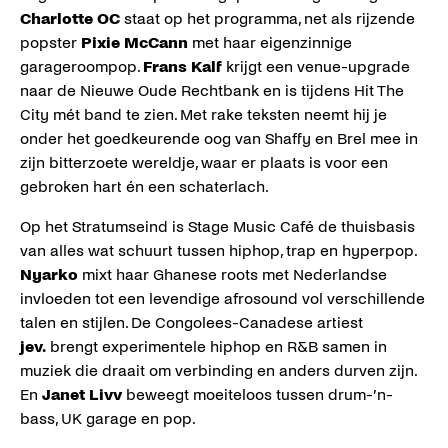
Charlotte OC
staat op het programma, net als rijzende
popster
Pixie McCann
met haar eigenzinnige
garageroompop.
Frans Kalf
krijgt een venue-upgrade
naar de Nieuwe Oude Rechtbank en is tijdens Hit The
City mét band te zien. Met rake teksten neemt hij je
onder het goedkeurende oog van Shaffy en Brel mee in
zijn bitterzoete wereldje, waar er plaats is voor een
gebroken hart én een schaterlach.
Op het Stratumseind is Stage Music Café de thuisbasis
van alles wat schuurt tussen hiphop, trap en hyperpop.
Nyarko
mixt haar Ghanese roots met Nederlandse
invloeden tot een levendige afrosound vol verschillende
talen en stijlen. De Congolees-Canadese artiest
jev.
brengt experimentele hiphop en R&B samen in
muziek die draait om verbinding en anders durven zijn.
En
Janet Livv
beweegt moeiteloos tussen drum-’n-
bass, UK garage en pop.