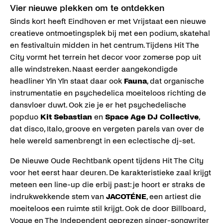
Vier nieuwe plekken om te ontdekken
Sinds kort heeft Eindhoven er met Vrijstaat een nieuwe
creatieve ontmoetingsplek bij met een podium, skatehal
en festivaltuin midden in het centrum. Tijdens Hit The
City vormt het terrein het decor voor zomerse pop uit
alle windstreken. Naast eerder aangekondigde
headliner Yīn Yīn staat daar ook
Fauna
, dat organische
instrumentatie en psychedelica moeiteloos richting de
dansvloer duwt. Ook zie je er het psychedelische
popduo
Kit Sebastian
en
Space Age DJ Collective
,
dat disco, Italo, groove en vergeten parels van over de
hele wereld samenbrengt in een eclectische dj-set.
De Nieuwe Oude Rechtbank opent tijdens Hit The City
voor het eerst haar deuren. De karakteristieke zaal krijgt
meteen een line-up die erbij past: je hoort er straks de
indrukwekkende stem van
JACOTÉNE
, een artiest die
moeiteloos een ruimte stil krijgt. Ook de door Billboard,
Vogue en The Independent geprezen singer-songwriter