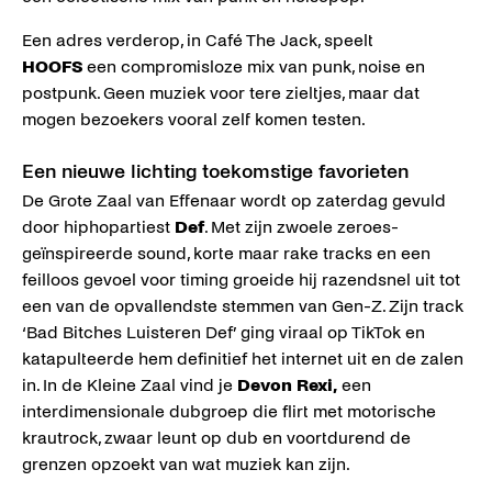
Een adres verderop, in Café The Jack, speelt
HOOFS
een compromisloze mix van punk, noise en
postpunk. Geen muziek voor tere zieltjes, maar dat
mogen bezoekers vooral zelf komen testen.
Een nieuwe lichting toekomstige favorieten
De Grote Zaal van Effenaar wordt op zaterdag gevuld
door hiphopartiest
Def
. Met zijn zwoele zeroes-
geïnspireerde sound, korte maar rake tracks en een
feilloos gevoel voor timing groeide hij razendsnel uit tot
een van de opvallendste stemmen van Gen-Z. Zijn track
‘Bad Bitches Luisteren Def’ ging viraal op TikTok en
katapulteerde hem definitief het internet uit en de zalen
in. In de Kleine Zaal vind je
Devon Rexi,
een
interdimensionale dubgroep die flirt met motorische
krautrock, zwaar leunt op dub en voortdurend de
grenzen opzoekt van wat muziek kan zijn.