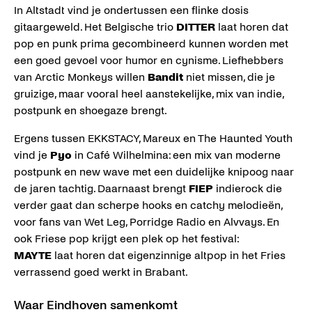
In Altstadt vind je ondertussen een flinke dosis
gitaargeweld. Het Belgische trio
DITTER
laat horen dat
pop en punk prima gecombineerd kunnen worden met
een goed gevoel voor humor en cynisme. Liefhebbers
van Arctic Monkeys willen
Bandit
niet missen, die je
gruizige, maar vooral heel aanstekelijke, mix van indie,
postpunk en shoegaze brengt.
Ergens tussen EKKSTACY, Mareux en The Haunted Youth
vind je
Pyo
in Café Wilhelmina: een mix van moderne
postpunk en new wave met een duidelijke knipoog naar
de jaren tachtig. Daarnaast brengt
FIEP
indierock die
verder gaat dan scherpe hooks en catchy melodieën,
voor fans van Wet Leg, Porridge Radio en Alvvays. En
ook Friese pop krijgt een plek op het festival:
MAYTE
laat horen dat eigenzinnige altpop in het Fries
verrassend goed werkt in Brabant.
Waar Eindhoven samenkomt