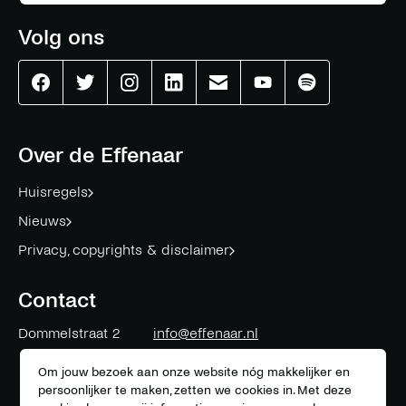
Volg ons
Effenaar
Effenaar
Effenaar
Effenaar
Effenaar
Effenaar
Effenaar
op
op
op
op
op
op
op
facebook
twitter
instagram
linkedin
mail
youtube
spotify
Over de Effenaar
Huisregels
Nieuws
Privacy, copyrights & disclaimer
Contact
Dommelstraat 2
info@effenaar.nl
5611 CK
Eindhoven
+31 (0)40 311 83 12
Om jouw bezoek aan onze website nóg makkelijker en
persoonlijker te maken, zetten we cookies in. Met deze