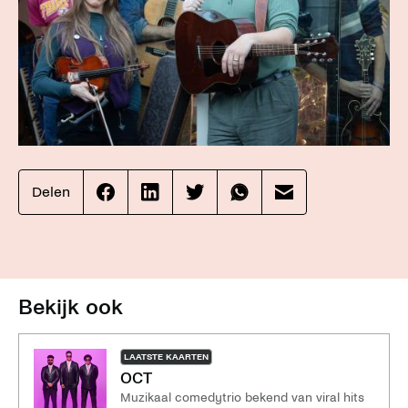
Delen
Effenaar
Effenaar
Effenaar
Effenaar
Effenaar
op
op
op
op
op
facebook
linkedin
twitter
whatsapp
mail
Bekijk ook
LAATSTE KAARTEN
OCT
Muzikaal comedytrio bekend van viral hits