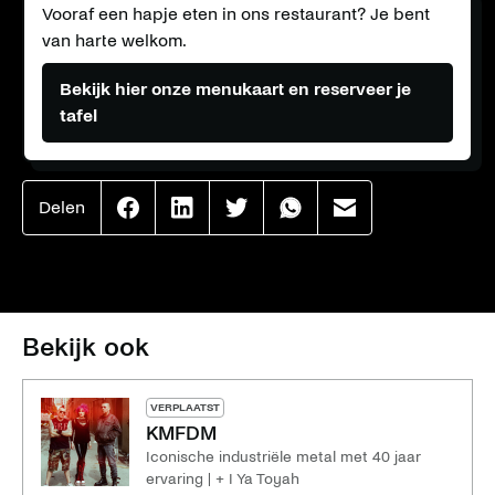
Vooraf een hapje eten in ons restaurant? Je bent
van harte welkom.
Bekijk hier onze menukaart en reserveer je
tafel
Delen
Effenaar
Effenaar
Effenaar
Effenaar
Effenaar
op
op
op
op
op
facebook
linkedin
twitter
whatsapp
mail
Bekijk ook
VERPLAATST
KMFDM
Iconische industriële metal met 40 jaar
ervaring | + I Ya Toyah