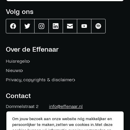
Volg ons
Effenaar
Effenaar
Effenaar
Effenaar
Effenaar
Effenaar
Effenaar
op
op
op
op
op
op
op
facebook
twitter
instagram
linkedin
mail
youtube
spotify
Over de Effenaar
Huisregels
Nieuws
Privacy, copyrights & disclaimer
Contact
Dommelstraat 2
info@effenaar.nl
5611 CK
Eindhoven
+31 (0)40 311 83 12
Om jouw bezoek aan onze website nóg makkelijker en
persoonlijker te maken, zetten we cookies in. Met deze