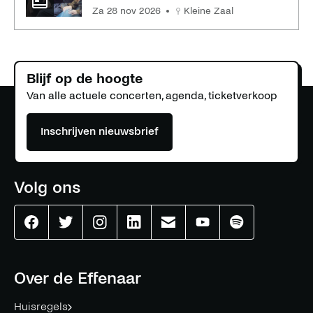
za 28 nov 2026
Kleine Zaal
Blijf op de hoogte
Van alle actuele concerten, agenda, ticketverkoop
Inschrijven nieuwsbrief
Volg ons
Effenaar
Effenaar
Effenaar
Effenaar
Effenaar
Effenaar
Effenaar
op
op
op
op
op
op
op
facebook
twitter
instagram
linkedin
mail
youtube
spotify
Over de Effenaar
Huisregels