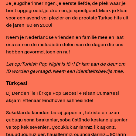
Je jeugdherinneringen, je eerste liefde, de plek waar je
bent opgegroeid, je dromen, je speelgoed. Maak je klaar
voor een avond vol plezier en de grootste Turkse hits uit
de jaren ’90 en 2000!
Neem je Nederlandse vrienden en familie mee en laat
ons samen de melodieën delen van de dagen die ons
hebben gevormd, toen en nu!
Let op: Turkish Pop Night is 18+! Er kan aan de deur om
ID worden gevraagd. Neem een identiteitsbewijs mee.
Türkçesi
Dj Denden ile Türkçe Pop Gecesi 4 Nisan Cumartesi
akşamı Effenaar Eindhoven sahnesinde!
Sokaklarda kumdan baraj yapanlar, tetriste en uzun
çubugu sona bırakanlar, soba üstünde kestane yiyenler
ve top kek sevenler.. Çocukluk anılarınız, ilk aşkınız,
büyüdüğünüz yer, hayalleriniz, oyuncaklarınız... 90'larin