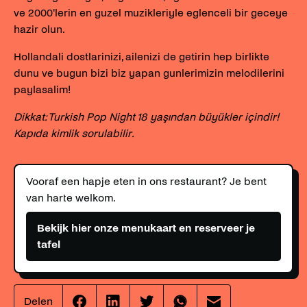
ve 2000'lerin en guzel muzikleriyle eglenceli bir geceye
hazir olun.
Hollandali dostlarinizi, ailenizi de getirin hep birlikte
dunu ve bugun bizi biz yapan gunlerimizin melodilerini
paylasalim!
Dikkat: Turkish Pop Night 18 yaşından büyükler içindir!
Kapıda kimlik sorulabilir.
Vooraf een hapje eten in ons restaurant? Je bent
van harte welkom.
Bekijk hier onze menukaart en reserveer je
tafel
Delen
Effenaar
Effenaar
Effenaar
Effenaar
Effenaar