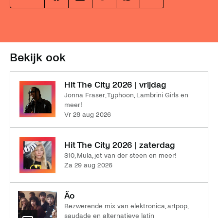
op
op
op
op
op
facebook
linkedin
twitter
whatsapp
mail
Bekijk ook
Hit The City 2026 | vrijdag
Jonna Fraser, Typhoon, Lambrini Girls en
meer!
vr 28 aug 2026
Hit The City 2026 | zaterdag
S10, Mula, jet van der steen en meer!
za 29 aug 2026
Ão
Bezwerende mix van elektronica, artpop,
saudade en alternatieve latin