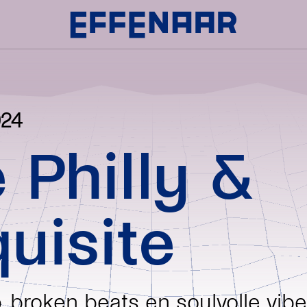
024
 Philly &
uisite
, broken beats en soulvolle vib