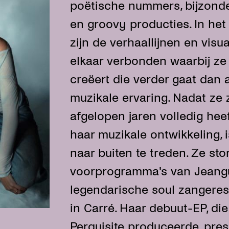
poëtische nummers, bijzond
en groovy producties. In het
zijn de verhaallijnen en visu
elkaar verbonden waarbij ze
creëert die verder gaat dan 
muzikale ervaring. Nadat ze 
afgelopen jaren volledig hee
haar muzikale ontwikkeling, 
naar buiten te treden. Ze sto
voorprogramma's van Jeang
legendarische soul zangeres
in Carré. Haar debuut-EP, d
Perquisite produceerde, pre