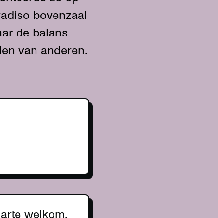
radiso bovenzaal
aar de balans
uden van anderen.
harte welkom.