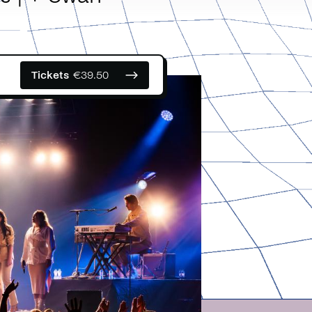
Tickets
€
39.50