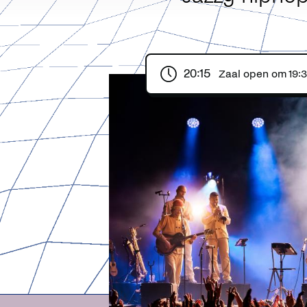
20:15
Zaal open om
19: