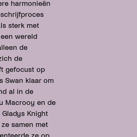
ere harmonieën
 schrijfproces
als sterk met
 een wereld
alleen de
zich de
ft gefocust op
is Swan klaar om
nd al in de
u Macrooy en de
 Gladys Knight
ie ze samen met
senteerde ze op