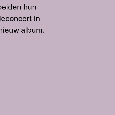
 beiden hun
ieconcert in
 nieuw album.