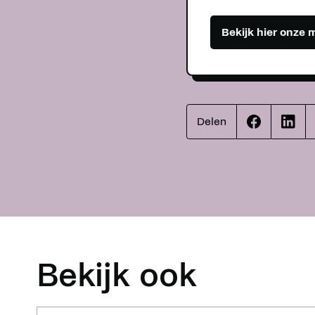
Bekijk hier onze 
Delen
Effenaar
Effen
op
op
facebook
linke
Bekijk ook