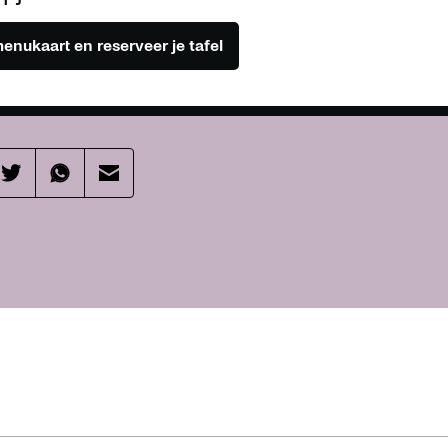
menukaart en reserveer je tafel
aar
Effenaar
Effenaar
Effenaar
op
op
op
din
twitter
whatsapp
mail