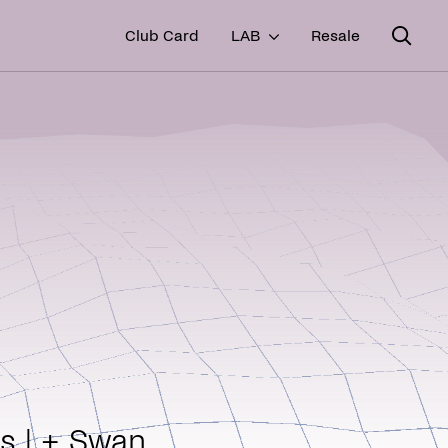
Club Card
LAB
Resale
es | + Swan