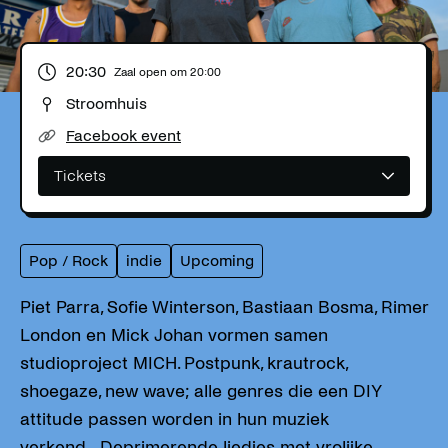
20:30
Zaal open om
20:00
Stroomhuis
Facebook event
Tickets
Pop / Rock
indie
Upcoming
Piet Parra, Sofie Winterson, Bastiaan Bosma, Rimer
London en Mick Johan vormen samen
studioproject MICH. Postpunk, krautrock,
shoegaze, new wave; alle genres die een DIY
attitude passen worden in hun muziek
verkend. Deprimerende liedjes met vrolijke