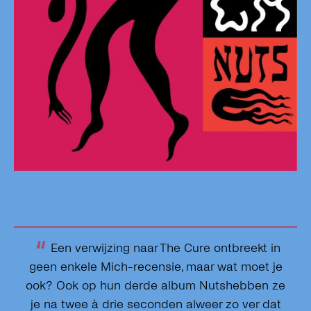
“
Een verwijzing naar The Cure ontbreekt in
geen enkele Mich-recensie, maar wat moet je
ook? Ook op hun derde album Nutshebben ze
je na twee à drie seconden alweer zo ver dat