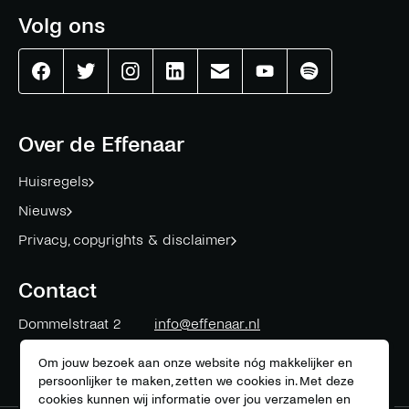
Volg ons
Effenaar
Effenaar
Effenaar
Effenaar
Effenaar
Effenaar
Effenaar
op
op
op
op
op
op
op
facebook
twitter
instagram
linkedin
mail
youtube
spotify
Over de Effenaar
Huisregels
Nieuws
Privacy, copyrights & disclaimer
Contact
Dommelstraat 2
info@effenaar.nl
5611 CK
Eindhoven
+31 (0)40 311 83 12
Om jouw bezoek aan onze website nóg makkelijker en
persoonlijker te maken, zetten we cookies in. Met deze
cookies kunnen wij informatie over jou verzamelen en