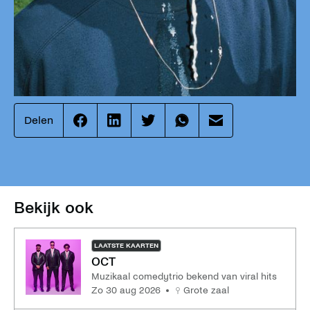
Delen
Effenaar
Effenaar
Effenaar
Effenaar
Effenaar
op
op
op
op
op
facebook
linkedin
twitter
whatsapp
mail
Bekijk ook
LAATSTE KAARTEN
OCT
Muzikaal comedytrio bekend van viral hits
zo 30 aug 2026
Grote zaal