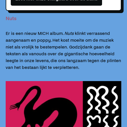
Nuts
Er is een nieuw MICH album.
Nuts
klinkt verrassend
aangenaam en poppy. Het kost moeite om de muziek
niet als vrolijk te bestempelen. Godzijdank gaan de
teksten als vanouds over de gigantische hoeveelheid
leegte in onze levens, die ons langzaam tegen de plinten
van het bestaan lijkt te verpletteren.