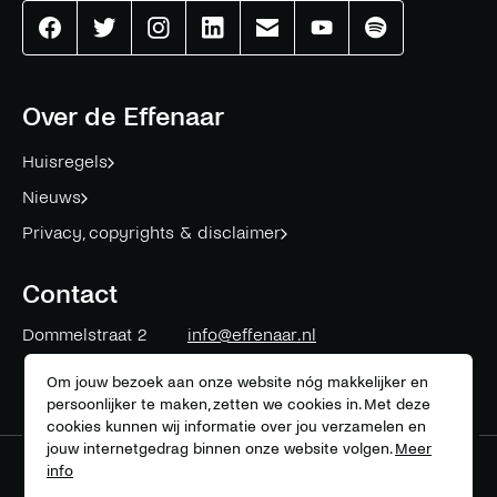
Effenaar
Effenaar
Effenaar
Effenaar
Effenaar
Effenaar
Effenaar
op
op
op
op
op
op
op
facebook
twitter
instagram
linkedin
mail
youtube
spotify
Over de Effenaar
Huisregels
Nieuws
Privacy, copyrights & disclaimer
Contact
Dommelstraat 2
info@effenaar.nl
5611 CK
Eindhoven
+31 (0)40 311 83 12
Om jouw bezoek aan onze website nóg makkelijker en
persoonlijker te maken, zetten we cookies in. Met deze
cookies kunnen wij informatie over jou verzamelen en
jouw internetgedrag binnen onze website volgen.
Meer
info