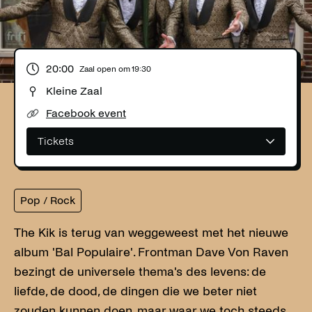
20:00
Zaal open om
19:30
Kleine Zaal
Facebook event
Tickets
Pop / Rock
The Kik is terug van weggeweest met het nieuwe
album 'Bal Populaire'. Frontman Dave Von Raven
bezingt de universele thema's des levens: de
liefde, de dood, de dingen die we beter niet
zouden kunnen doen, maar waar we toch steeds