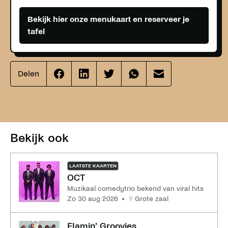
Bekijk hier onze menukaart en reserveer je
tafel
Delen
Effenaar
Effenaar
Effenaar
Effenaar
Effenaar
op
op
op
op
op
facebook
linkedin
twitter
whatsapp
mail
Bekijk ook
LAATSTE KAARTEN
OCT
Muzikaal comedytrio bekend van viral hits
zo 30 aug 2026
Grote zaal
Flamin' Groovies