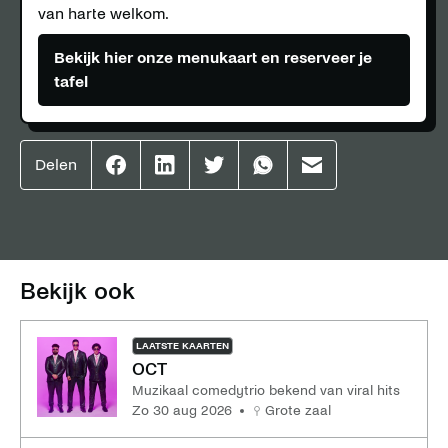
van harte welkom.
Bekijk hier onze menukaart en reserveer je
tafel
Delen
Effenaar
Effenaar
Effenaar
Effenaar
Effenaar
op
op
op
op
op
facebook
linkedin
twitter
whatsapp
mail
Bekijk ook
LAATSTE KAARTEN
OCT
Muzikaal comedytrio bekend van viral hits
zo 30 aug 2026
Grote zaal