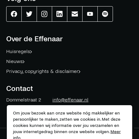
Effenaar
Effenaar
Effenaar
Effenaar
Effenaar
Effenaar
Effenaar
op
op
op
op
op
op
op
facebook
twitter
instagram
linkedin
mail
youtube
spotify
Over de Effenaar
Huisregels
Nieuws
Privacy, copyrights & disclaimer
Contact
Dommelstraat 2
info@effenaar.nl
5611 CK
Eindhoven
+31 (0)40 311 83 12
Om jouw bezoek aan onze website nóg makkelijker en
persoonlijker te maken, zetten we cookies in. Met deze
cookies kunnen wij informatie over jou verzamelen en
jouw internetgedrag binnen onze website volgen.
Meer
info