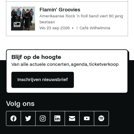
Flamin' Groovies
Amerikaanse Rock 'n Roll band viert 60 jarig
bestaan
wo 23 sep 2026
Café Wilhelmina
Blijf op de hoogte
Van alle actuele concerten, agenda, ticketverkoop
Inschrijven nieuwsbrief
Volg ons
Effenaar
Effenaar
Effenaar
Effenaar
Effenaar
Effenaar
Effenaar
op
op
op
op
op
op
op