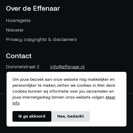
facebook
twitter
instagram
linkedin
mail
youtube
spotify
Over de Effenaar
Huisregels
Nieuws
Privacy, copyrights & disclaimer
Contact
Dommelstraat 2
info@effenaar.nl
5611 CK
Eindhoven
+31 (0)40 311 83 12
Om jouw bezoek aan onze website nóg makkelijker en
persoonlijker te maken, zetten we cookies in. Met deze
cookies kunnen wij informatie over jou verzamelen en
jouw internetgedrag binnen onze website volgen.
Meer
info
Meer over onze partners
Ik ga akkoord
Nee, bedankt