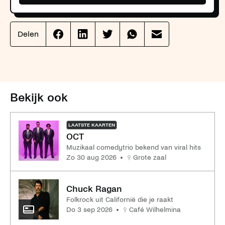
Delen
Effenaar
Effenaar
Effenaar
Effenaar
Effenaar
op
op
op
op
op
facebook
linkedin
twitter
whatsapp
mail
Bekijk ook
LAATSTE KAARTEN
OCT
Muzikaal comedytrio bekend van viral hits
zo 30 aug 2026
Grote zaal
Chuck Ragan
Folkrock uit Californië die je raakt
do 3 sep 2026
Café Wilhelmina