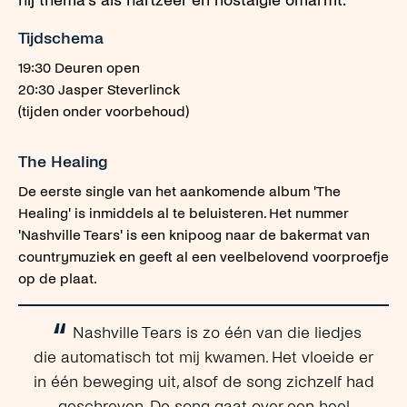
hij thema's als hartzeer en nostalgie omarmt.
Tijdschema
19:30 Deuren open
20:30 Jasper Steverlinck
(tijden onder voorbehoud)
The Healing
De eerste single van het aankomende album 'The
Healing' is inmiddels al te beluisteren. Het nummer
'Nashville Tears' is een knipoog naar de bakermat van
countrymuziek en geeft al een veelbelovend voorproefje
op de plaat.
“
Nashville Tears is zo één van die liedjes
die automatisch tot mij kwamen. Het vloeide er
in één beweging uit, alsof de song zichzelf had
geschreven. De song gaat over een heel