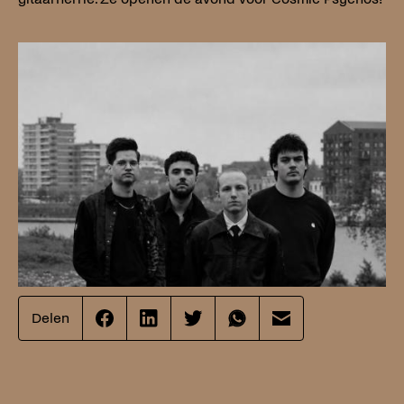
Delen
Effenaar
Effenaar
Effenaar
Effenaar
Effenaar
op
op
op
op
op
facebook
linkedin
twitter
whatsapp
mail