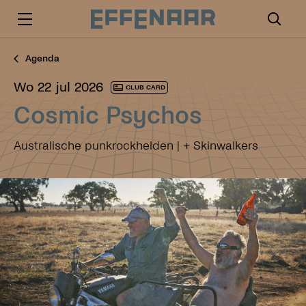
Agenda
wo 22 jul 2026
CLUB CARD
Cosmic Psychos
Australische punkrockhelden | + Skinwalkers