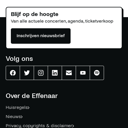
Blijf op de hoogte
Van alle actuele concerten, agenda, ticketverkoop
Inschrijven nieuwsbrief
Volg ons
Effenaar
Effenaar
Effenaar
Effenaar
Effenaar
Effenaar
Effenaar
op
op
op
op
op
op
op
facebook
twitter
instagram
linkedin
mail
youtube
spotify
Over de Effenaar
Huisregels
Nieuws
Privacy, copyrights & disclaimer