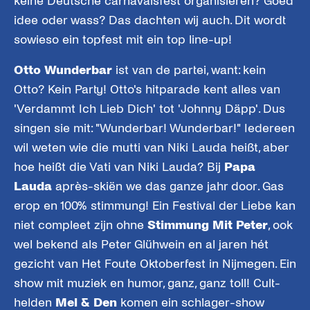
keine Deutsche carnavalsfest organisieren? Goed
idee oder wass? Das dachten wij auch. Dit wordt
sowieso ein topfest mit ein top line-up!
Otto Wunderbar
ist van de partei, want: kein
Otto? Kein Party! Otto's hitparade kent alles van
'Verdammt Ich Lieb Dich' tot 'Johnny Däpp'. Dus
singen sie mit: "Wunderbar! Wunderbar!" Iedereen
wil weten wie die mutti van Niki Lauda heißt, aber
hoe heißt die Vati van Niki Lauda? Bij
Papa
Lauda
après-skiën we das ganze jahr door. Gas
erop en 100% stimmung! Ein Festival der Liebe kan
niet compleet zijn ohne
Stimmung Mit Peter
, ook
wel bekend als Peter Glühwein en al jaren hét
gezicht van Het Foute Oktoberfest in Nijmegen. Ein
show mit muziek en humor, ganz, ganz toll! Cult-
helden
Mel & Den
komen ein schlager-show