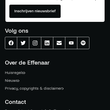
Inschrijven nieuwsbrief
Volg ons
Effenaar
Effenaar
Effenaar
Effenaar
Effenaar
Effenaar
Effenaar
op
op
op
op
op
op
op
facebook
twitter
instagram
linkedin
mail
youtube
spotify
Over de Effenaar
Huisregels
Nieuws
Privacy, copyrights & disclaimer
Contact