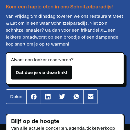
Kom een hapje eten in ons Schnitzelparadijs!
Van vrijdag t/m dinsdag toveren we ons restaurant Meet
& Eat om in een waar Schnitzelparadijs. Niet zo’n
schnitzel snaaier? Ga dan voor een frikandel XL, een
lekkere braadworst op een broodje of een dampende
kop snert om je op te warmen!
Alvast een locker reserveren?
Dat doe je via deze link!
Delen
Effenaar
Effenaar
Effenaar
Effenaar
Effenaar
op
op
op
op
op
facebook
linkedin
twitter
whatsapp
mail
Blijf op de hoogte
Van alle actuele concerten, agenda, ticketverkoop