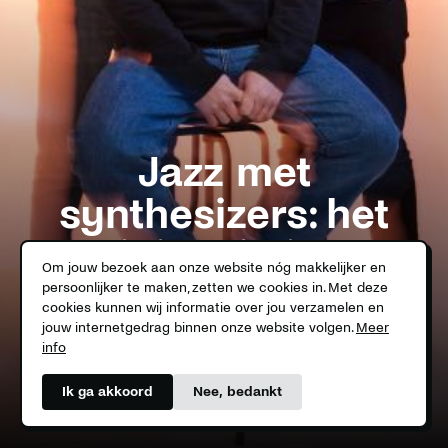
Jazz met
synthesizers: het
minimalistisch
Om jouw bezoek aan onze website nóg makkelijker en
meesterwerk van
persoonlijker te maken, zetten we cookies in. Met deze
cookies kunnen wij informatie over jou verzamelen en
GoGo Penguin
jouw internetgedrag binnen onze website volgen.
Meer
info
Ik ga akkoord
Nee, bedankt
Swipe for story